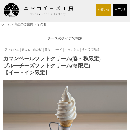
お買い物
ホーム
>
商品のご案内
> その他
商品のご案内
チーズ工房について
チーズのタイプで検索
取り扱い店
フレッシュ
青カビ
白カビ
酵母
ハード
ウォッシュ
すべての商品
カマンベールソフトクリーム(春～秋限定)
交通アクセス
ブルーチーズソフトクリーム(冬限定)
求人情報
【イートイン限定】
お問い合わせ