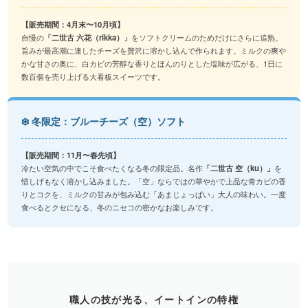
【販売期間：4月末〜10月頃】
自慢の
「二世古 六花（rikka）」
をソフトクリームのためだけにさらに追熟。
旨みが最高潮に達したチーズを贅沢に溶かし込んで作られます。ミルクの爽や
かな甘さの奥に、白カビの芳醇な香りとほんのりとした塩味が広がる、1日に
数百個を売り上げる大看板スイーツです。
❄️ 冬限定：ブルーチーズ（空）ソフト
【販売期間：11月〜春先頃】
冷たい空気の中でこそ食べたくなる冬の限定品。名作
「二世古 空（ku）」
を
惜しげもなく溶かし込みました。「空」ならではの華やかで上品な青カビの香
りとコクを、ミルクの甘みが包み込む「あまじょっぱい」大人の味わい。一度
食べるとクセになる、冬のニセコの密かなお楽しみです。
職人の技が光る、イートインの特権