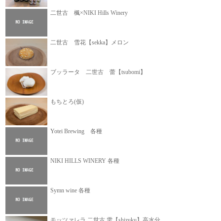
二世古 楓×NIKI Hills Winery
二世古 雪花【sekka】メロン
ブッラータ 二世古 蕾【tsubomi】
もちとろ(仮)
Yotei Brewing 各種
NIKI HILLS WINERY 各種
Symn wine 各種
モッツァレラ 二世古 雫【shizuku】高水分