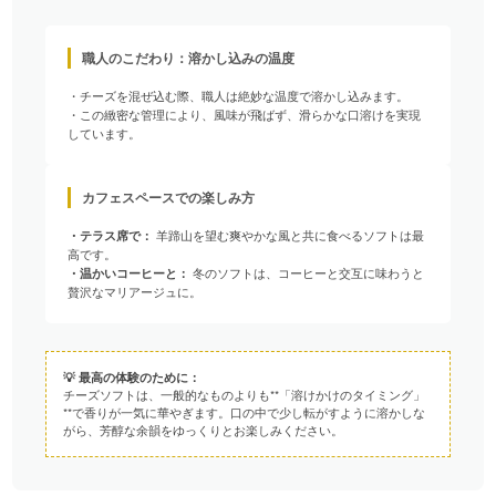
職人のこだわり：溶かし込みの温度
・チーズを混ぜ込む際、職人は絶妙な温度で溶かし込みます。
・この緻密な管理により、風味が飛ばず、滑らかな口溶けを実現
しています。
カフェスペースでの楽しみ方
・テラス席で：
羊蹄山を望む爽やかな風と共に食べるソフトは最
高です。
・温かいコーヒーと：
冬のソフトは、コーヒーと交互に味わうと
贅沢なマリアージュに。
💡
最高の体験のために：
チーズソフトは、一般的なものよりも**「溶けかけのタイミング」
**で香りが一気に華やぎます。口の中で少し転がすように溶かしな
がら、芳醇な余韻をゆっくりとお楽しみください。