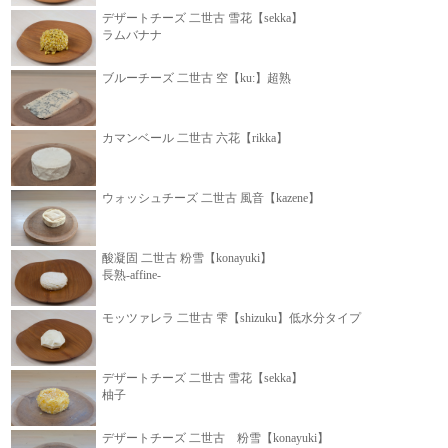
デザートチーズ 二世古 雪花【sekka】
ラムバナナ
ブルーチーズ 二世古 空【ku:】超熟
カマンベール 二世古 六花【rikka】
ウォッシュチーズ 二世古 風音【kazene】
酸凝固 二世古 粉雪【konayuki】
長熟-affine-
モッツァレラ 二世古 雫【shizuku】低水分タイプ
デザートチーズ 二世古 雪花【sekka】
柚子
デザートチーズ 二世古 粉雪【konayuki】