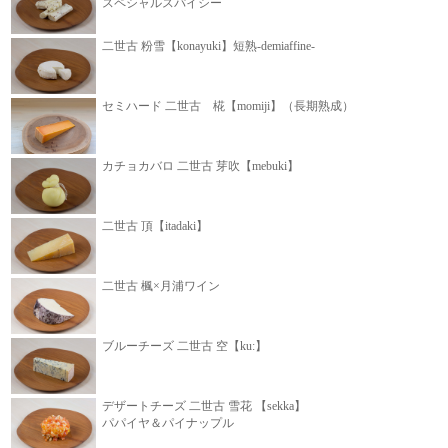
スペシャルスパイシー
二世古 粉雪【konayuki】短熟-demiaffine-
セミハード 二世古 椛【momiji】（長期熟成）
カチョカバロ 二世古 芽吹【mebuki】
二世古 頂【itadaki】
二世古 楓×月浦ワイン
ブルーチーズ 二世古 空【ku:】
デザートチーズ 二世古 雪花 【sekka】
パパイヤ＆パイナップル