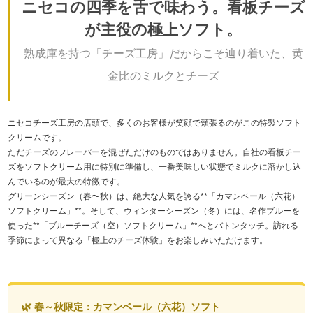
ニセコの四季を舌で味わう。看板チーズ
が主役の極上ソフト。
熟成庫を持つ「チーズ工房」だからこそ辿り着いた、黄
金比のミルクとチーズ
ニセコチーズ工房の店頭で、多くのお客様が笑顔で頬張るのがこの特製ソフト
クリームです。
ただチーズのフレーバーを混ぜただけのものではありません。自社の看板チー
ズをソフトクリーム用に特別に準備し、一番美味しい状態でミルクに溶かし込
んでいるのが最大の特徴です。
グリーンシーズン（春〜秋）は、絶大な人気を誇る**「カマンベール（六花）
ソフトクリーム」**。そして、ウィンターシーズン（冬）には、名作ブルーを
使った**「ブルーチーズ（空）ソフトクリーム」**へとバトンタッチ。訪れる
季節によって異なる「極上のチーズ体験」をお楽しみいただけます。
🌿 春～秋限定：カマンベール（六花）ソフト