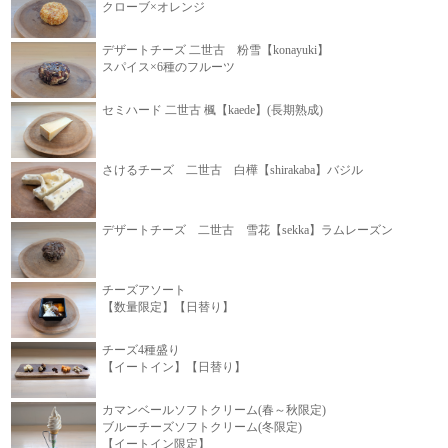
クローブ×オレンジ
デザートチーズ 二世古 粉雪【konayuki】
スパイス×6種のフルーツ
セミハード 二世古 楓【kaede】(長期熟成)
さけるチーズ 二世古 白樺【shirakaba】バジル
デザートチーズ 二世古 雪花【sekka】ラムレーズン
チーズアソート
【数量限定】【日替り】
チーズ4種盛り
【イートイン】【日替り】
カマンベールソフトクリーム(春～秋限定)
ブルーチーズソフトクリーム(冬限定)
【イートイン限定】