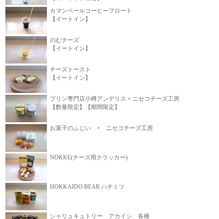
カマンベールコーヒーフロート
【イートイン】
のむチーズ
【イートイン】
チーズトースト
【イートイン】
プリン専門店小樽アンデリス × ニセコチーズ工房
【数量限定】【期間限定】
お菓子のふじい × ニセコチーズ工房
NOKKE(チーズ用クラッカー)
HOKKAIDO BEAR ハチミツ
シャリュキュトリー アカイシ 各種