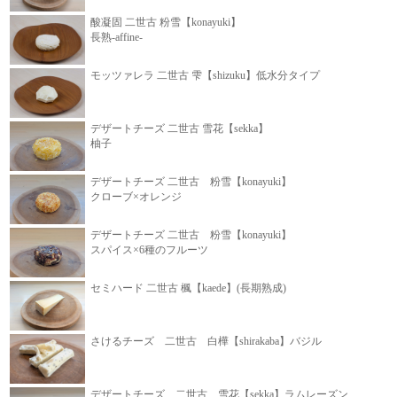
酸凝固 二世古 粉雪【konayuki】
長熟-affine-
モッツァレラ 二世古 雫【shizuku】低水分タイプ
デザートチーズ 二世古 雪花【sekka】
柚子
デザートチーズ 二世古 粉雪【konayuki】
クローブ×オレンジ
デザートチーズ 二世古 粉雪【konayuki】
スパイス×6種のフルーツ
セミハード 二世古 楓【kaede】(長期熟成)
さけるチーズ 二世古 白樺【shirakaba】バジル
デザートチーズ 二世古 雪花【sekka】ラムレーズン