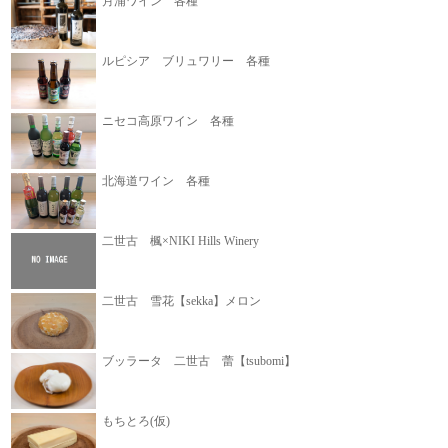
月浦ワイン 各種
ルピシア ブリュワリー 各種
ニセコ高原ワイン 各種
北海道ワイン 各種
二世古 楓×NIKI Hills Winery
二世古 雪花【sekka】メロン
ブッラータ 二世古 蕾【tsubomi】
もちとろ(仮)