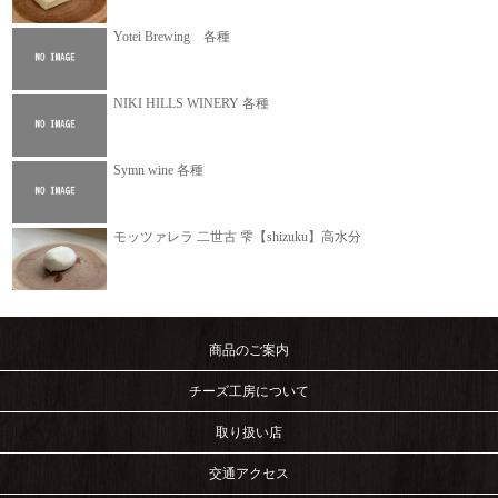
Yotei Brewing 各種
NIKI HILLS WINERY 各種
Symn wine 各種
モッツァレラ 二世古 雫【shizuku】高水分
商品のご案内
チーズ工房について
取り扱い店
交通アクセス