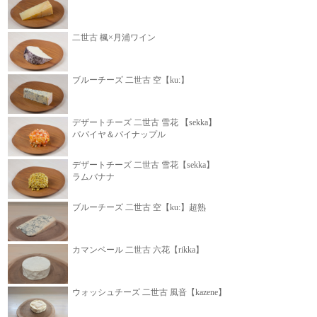
二世古 楓×月浦ワイン
ブルーチーズ 二世古 空【ku:】
デザートチーズ 二世古 雪花 【sekka】
パパイヤ＆パイナップル
デザートチーズ 二世古 雪花【sekka】
ラムバナナ
ブルーチーズ 二世古 空【ku:】超熟
カマンベール 二世古 六花【rikka】
ウォッシュチーズ 二世古 風音【kazene】