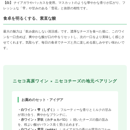
【白】
ナイアガラやバッカスを使用。マスカットのような華やかな香りが広がり、フ
レッシュな「雫」や甘みのある「雪花」と抜群の相性です。
食卓を明るくする、素直な酸
最大の魅力は「飲み疲れしない清涼感」です。濃厚なチーズを食べた後に、このワイ
ンを一口含めば、爽やかな酸が口の中をリセットし、次の一口をより美味しく感じさ
せてくれます。気取らず、毎日の食卓でチーズと共に楽しめる親しみやすい味わいで
す。
ニセコ高原ワイン × ニセコチーズの地元ペアリング
お薦めのセット・アイデア
・白ワイン × 雫（しずく）：
フルーティーな香りとミルクの甘み
が溶け合う、爽やかなブランチに。
・赤ワイン × 芽吹（カチョカバロ）：
焼いたチーズの脂の旨み
を、程よい酸がバランス良く受け止めます。
・白ワイン × 雪花（sekka）：
ナイアガラの香りが雪花のフルー