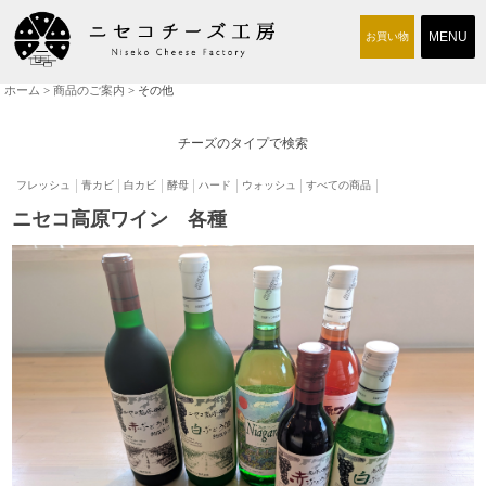
お買い物
ホーム
>
商品のご案内
> その他
商品のご案内
チーズ工房について
チーズのタイプで検索
取り扱い店
フレッシュ
青カビ
白カビ
酵母
ハード
ウォッシュ
すべての商品
ニセコ高原ワイン 各種
交通アクセス
求人情報
お問い合わせ