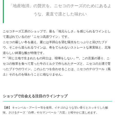
「地産地消」の贅沢を。ニセコのチーズのためにあるよ
うな、素直で凛とした味わい
ニセコチーズ工房のショップで、最も「地元らしさ」を感じられるワインとし
て選ばれているのが「ニセコ高原ワイン」です。
ニセコの厳しい冬を越え、夏には羊蹄山を望む陽光をたっぷりと浴びたブド
ウ。そこから造られるワインは、奇をてらわないストレートな果実味と、北海
道らしい綺麗な酸が特徴です。
**「同じ土地で生まれたもの同士は、喧嘩をしない」**。この言葉の通り、ニ
セコの牧草を食べて育った牛のミルクで作られたチーズと、ニセコの土壌で育
ったブドウのワイン。このふたつを合わせることは、ニセコのテロワール（風
土）そのものを味わうことに他なりません。
ショップで出会える注目のラインナップ
【赤】
キャンベル・アーリー等を使用。イチゴのような甘い香りとスッキリした酸
味。さけるチーズ「白樺」やカマンベール「六花」と軽やかに楽しめます。