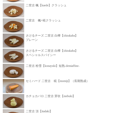
二世古 楓【kaede】クラッシュ
二世古 楓×椛クラッシュ
さけるチーズ 二世古 白樺【shirakaba】
プレーン
さけるチーズ 二世古 白樺【shirakaba】
スペシャルスパイシー
二世古 粉雪【konayuki】短熟-demiaffine-
セミハード 二世古 椛【momiji】（長期熟成）
カチョカバロ 二世古 芽吹【mebuki】
二世古 頂【itadaki】