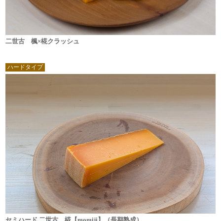
二世古 楓×椛クラッシュ
ハードタイプ
セミハード 二世古 椛【momiji】（長期熟成）