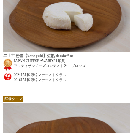
二世古 粉雪【konayuki】短熟-demiaffine-
JAPAN CHEESE AWARD'24 銅賞
アルティザンチーズコンテスト'24 ブロンズ
2024JAL国際線ファーストクラス
2016JAL国際線ファーストクラス
酵母タイプ