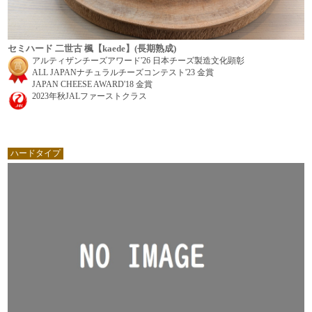
セミハード 二世古 楓【kaede】(長期熟成)
アルティザンチーズアワード'26 日本チーズ製造文化顕彰
ALL JAPANナチュラルチーズコンテスト'23 金賞
JAPAN CHEESE AWARD'18 金賞
2023年秋JALファーストクラス
ハードタイプ