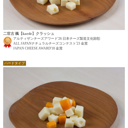
二世古 楓【kaede】クラッシュ
アルティザンチーズアワード'26 日本チーズ製造文化顕彰
ALL JAPANナチュラルチーズコンテスト'23 金賞
JAPAN CHEESE AWARD'18 金賞
ハードタイプ