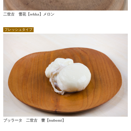
二世古 雪花【sekka】メロン
フレッシュタイプ
ブッラータ 二世古 蕾【tsubomi】