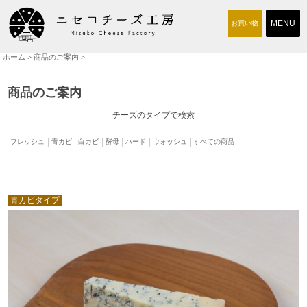
お買い物
ホーム
>
商品のご案内
>
商品のご案内
チーズ工房について
商品のご案内
取り扱い店
チーズのタイプで検索
交通アクセス
フレッシュ
青カビ
白カビ
酵母
ハード
ウォッシュ
すべての商品
求人情報
お問い合わせ
青カビタイプ