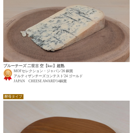
ブルーチーズ 二世古 空【ku:】超熟
MOFセレクション・ジャパン'26 銅賞
アルティザンチーズコンテスト'24 ゴールド
JAPAN CHEESE AWARD'14銅賞
酵母タイプ