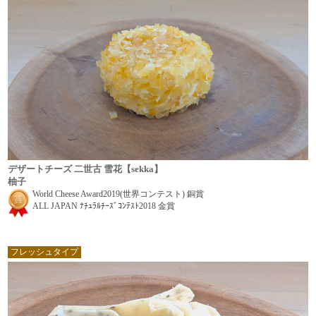
デザートチーズ 二世古 雪花【sekka】
柚子
World Cheese Award2019(世界コンテスト) 銅賞
ALL JAPAN ﾅﾁｭﾗﾙﾁｰｽﾞｺﾝﾃｽﾄ2018 金賞
フレッシュタイプ