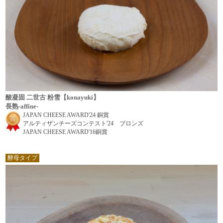
酸凝固 二世古 粉雪【konayuki】
長熟-affine-
JAPAN CHEESE AWARD'24 銅賞
アルティザンチーズコンテスト'24 ブロンズ
JAPAN CHEESE AWARD'16銅賞
酵母タイプ