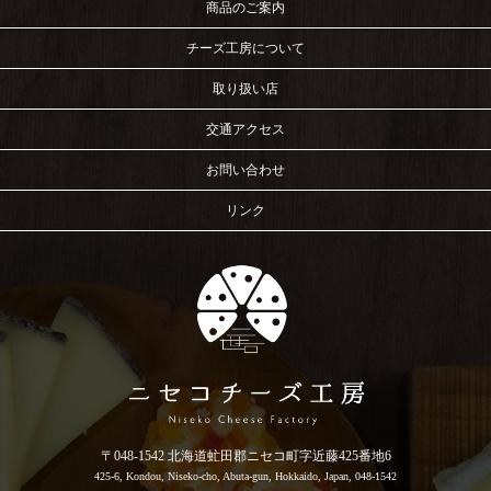
商品のご案内
チーズ工房について
取り扱い店
交通アクセス
お問い合わせ
リンク
〒048-1542 北海道虻田郡ニセコ町字近藤425番地6
425-6, Kondou, Niseko-cho, Abuta-gun, Hokkaido, Japan, 048-1542