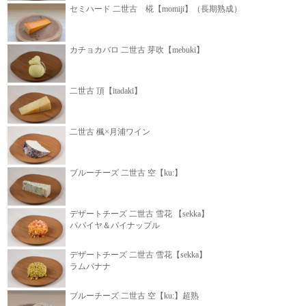
セミハード 二世古 椛【momiji】（長期熟成）
カチョカバロ 二世古 芽吹【mebuki】
二世古 頂【itadaki】
二世古 楓×月浦ワイン
ブルーチーズ 二世古 空【ku:】
デザートチーズ 二世古 雪花 【sekka】
パパイヤ＆パイナップル
デザートチーズ 二世古 雪花【sekka】
ラムバナナ
ブルーチーズ 二世古 空【ku:】超熟