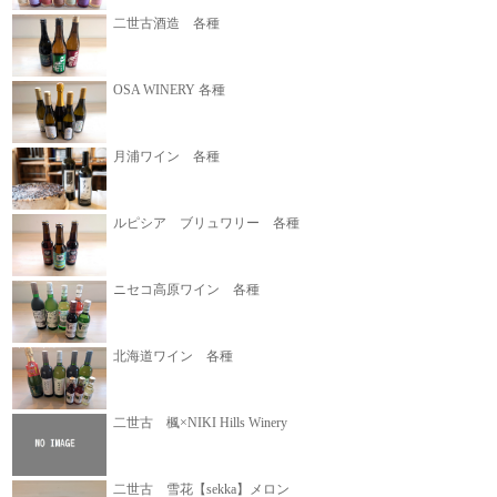
二世古酒造 各種
OSA WINERY 各種
月浦ワイン 各種
ルピシア ブリュワリー 各種
ニセコ高原ワイン 各種
北海道ワイン 各種
二世古 楓×NIKI Hills Winery
二世古 雪花【sekka】メロン