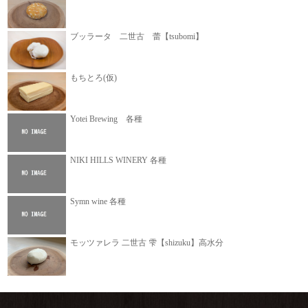
ブッラータ 二世古 蕾【tsubomi】
もちとろ(仮)
Yotei Brewing 各種
NIKI HILLS WINERY 各種
Symn wine 各種
モッツァレラ 二世古 雫【shizuku】高水分