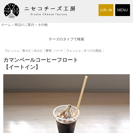
お買い物
ホーム
>
商品のご案内
> その他
商品のご案内
チーズ工房について
チーズのタイプで検索
取り扱い店
フレッシュ
青カビ
白カビ
酵母
ハード
ウォッシュ
すべての商品
カマンベールコーヒーフロート
交通アクセス
【イートイン】
求人情報
お問い合わせ