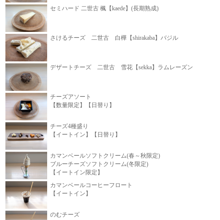
セミハード 二世古 楓【kaede】(長期熟成)
さけるチーズ 二世古 白樺【shirakaba】バジル
デザートチーズ 二世古 雪花【sekka】ラムレーズン
チーズアソート
【数量限定】【日替り】
チーズ4種盛り
【イートイン】【日替り】
カマンベールソフトクリーム(春～秋限定)
ブルーチーズソフトクリーム(冬限定)
【イートイン限定】
カマンベールコーヒーフロート
【イートイン】
のむチーズ