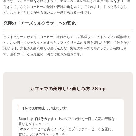
在です。スイカに塩をかけるように、カマンベールの塩味がミルクの甘みをより一層
引き立て、さらにコーヒーの酸味や苦味の角を丸くしてくれます。甘ったるくなら
ず、スッキリとしながらも深いコクを感じられる一杯です。
究極の「チーズミルクラテ」への変化
ソフトクリームがアイスコーヒーに溶け出していく過程も、このドリンクの醍醐味で
す。氷の周りでシャリッと固まったソフトクリームの食感を楽しんだ後、全体をかき
混ぜれば、六花の芳醇な香りが溶け込んだ「究極のチーズミルクラテ」が完成しま
す。最初の一口から最後の一滴まで驚きが続きます。
カフェでの美味しい楽しみ方 3Step
1杯で3度美味しい味わい方
Step 1. まずはそのまま：
上のソフトだけを一口。六花の芳醇な
香りをダイレクトに。
Step 2. コーヒーと共に：
ソフトとブラックコーヒーを交互に。
甘じょっぱさのコントラストを。