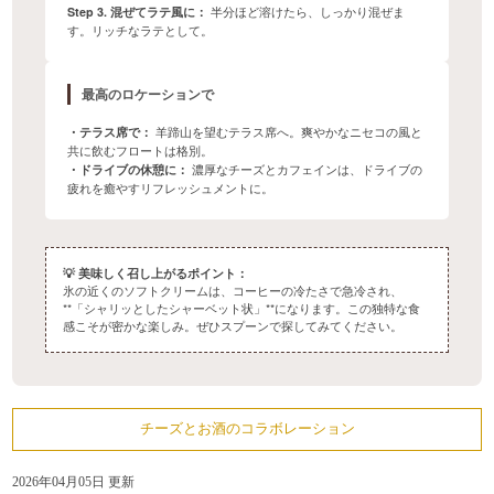
Step 3. 混ぜてラテ風に：
半分ほど溶けたら、しっかり混ぜま
す。リッチなラテとして。
最高のロケーションで
・テラス席で：
羊蹄山を望むテラス席へ。爽やかなニセコの風と
共に飲むフロートは格別。
・ドライブの休憩に：
濃厚なチーズとカフェインは、ドライブの
疲れを癒やすリフレッシュメントに。
💡
美味しく召し上がるポイント：
氷の近くのソフトクリームは、コーヒーの冷たさで急冷され、
**「シャリッとしたシャーベット状」**になります。この独特な食
感こそが密かな楽しみ。ぜひスプーンで探してみてください。
チーズとお酒のコラボレーション
2026年04月05日 更新