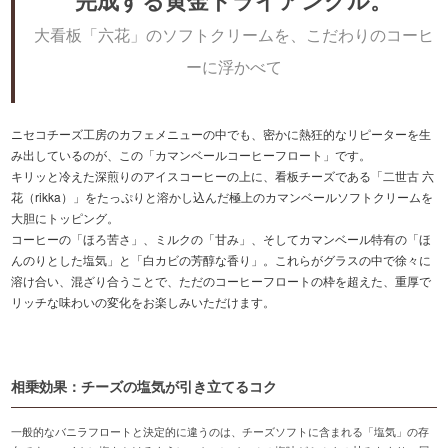
完成する黄金トライアングル。
大看板「六花」のソフトクリームを、こだわりのコーヒ
ーに浮かべて
ニセコチーズ工房のカフェメニューの中でも、密かに熱狂的なリピーターを生
み出しているのが、この「カマンベールコーヒーフロート」です。
キリッと冷えた深煎りのアイスコーヒーの上に、看板チーズである「二世古 六
花（rikka）」をたっぷりと溶かし込んだ極上のカマンベールソフトクリームを
大胆にトッピング。
コーヒーの「ほろ苦さ」、ミルクの「甘み」、そしてカマンベール特有の「ほ
んのりとした塩気」と「白カビの芳醇な香り」。これらがグラスの中で徐々に
溶け合い、混ざり合うことで、ただのコーヒーフロートの枠を超えた、重厚で
リッチな味わいの変化をお楽しみいただけます。
相乗効果：チーズの塩気が引き立てるコク
一般的なバニラフロートと決定的に違うのは、チーズソフトに含まれる「塩気」の存