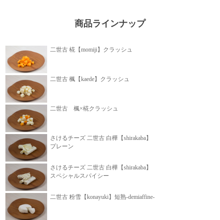
商品ラインナップ
二世古 椛【momiji】クラッシュ
二世古 楓【kaede】クラッシュ
二世古 楓×椛クラッシュ
さけるチーズ 二世古 白樺【shirakaba】
プレーン
さけるチーズ 二世古 白樺【shirakaba】
スペシャルスパイシー
二世古 粉雪【konayuki】短熟-demiaffine-