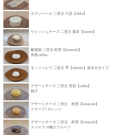
カマンベール 二世古 六花【rikka】
ウォッシュチーズ 二世古 風音【kazene】
酸凝固 二世古 粉雪【konayuki】
長熟-affine-
モッツァレラ 二世古 雫【shizuku】低水分タイプ
デザートチーズ 二世古 雪花【sekka】
柚子
デザートチーズ 二世古 粉雪【konayuki】
クローブ×オレンジ
デザートチーズ 二世古 粉雪【konayuki】
スパイス×6種のフルーツ